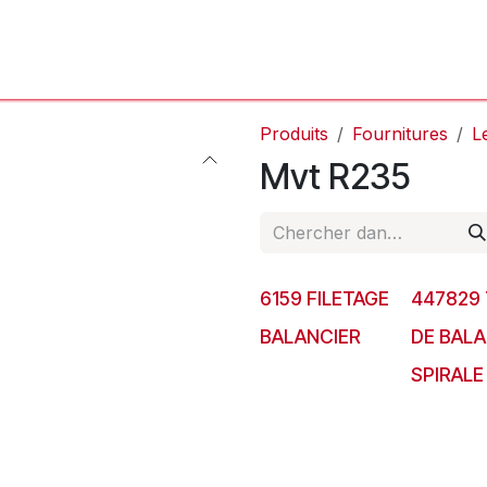
'Atelier
L'Horloger
Services & Réparations
Boutique
Produits
Fournitures
L
Mvt R235
6159 FILETAGE
447829 
BALANCIER
DE BALA
SPIRALE