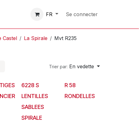
Contactez-nous
Se connecter
FR
e Castel
La Spirale
Mvt R235
En vedette
Trier par:
TIGES
6228 S
R 58
NCIER
LENTILLES
RONDELLES
SABLEES
SPIRALE