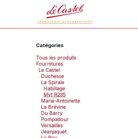
Se rendre au contenu
Le Castel
L
Catégories
Tous les produits
Fournitures
Le Castel
Duchesse
La Spirale
Habillage
Mvt R235
Marie-Antoinette
La Brévine
Du Barry
Pompadour
Versailles
Jeanjaquet
Le Roy