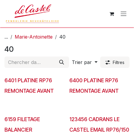
Se rendre au contenu
...
Marie-Antoinette
40
40
Trier par
Filtres
6401 PLATINE RP76
6400 PLATINE RP76
REMONTAGE AVANT
REMONTAGE AVANT
6159 FILETAGE
123456 CADRANS LE
BALANCIER
CASTEL EMAIL RP76/150