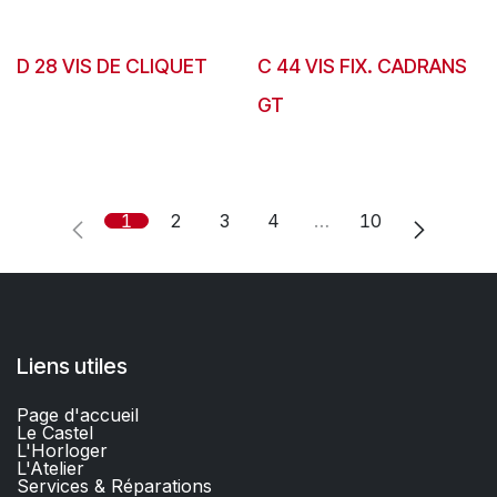
D 28 VIS DE CLIQUET
C 44 VIS FIX. CADRANS
GT
1
2
3
4
…
10
Liens utiles
Page d'accueil
Le Castel
L'Horloger
L'Atelier
Services & Réparations