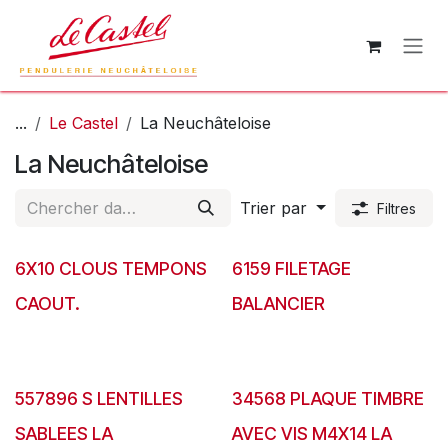
Se rendre au contenu
...
Le Castel
La Neuchâteloise
La Neuchâteloise
Trier par
Filtres
6X10 CLOUS TEMPONS
6159 FILETAGE
CAOUT.
BALANCIER
557896 S LENTILLES
34568 PLAQUE TIMBRE
SABLEES LA
AVEC VIS M4X14 LA