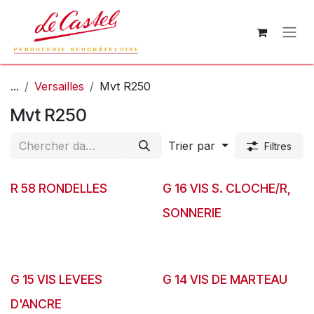
Se rendre au contenu
...
Versailles
Mvt R250
Mvt R250
Trier par
Filtres
R 58 RONDELLES
G 16 VIS S. CLOCHE/R,
SONNERIE
G 15 VIS LEVEES
G 14 VIS DE MARTEAU
D'ANCRE