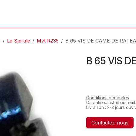
'Atelier
L'Horloger
Services & Réparations
Boutique
l
La Spirale
Mvt R235
B 65 VIS DE CAME DE RATE
B 65 VIS 
Conditions générales
Garantie satisfait ou re
Livraison : 2-3 jours ouv
Contactez-nous