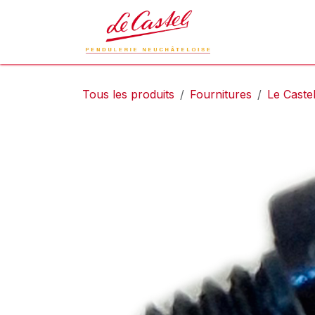
Se rendre au contenu
Le Castel
L
Tous les produits
Fournitures
Le Caste