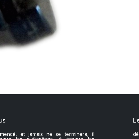
us
L
encé, et jamais ne se terminera, il
dé