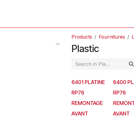
'Atelier
L'Horloger
Services & Réparations
Boutique
Products
Fournitures
L
Plastic
6401 PLATINE
6400 PL
RP76
RP76
REMONTAGE
REMONT
AVANT
AVANT