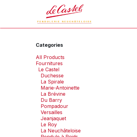
Skip to Content
Le Castel
L
Categories
All Products
Fournitures
Le Castel
Duchesse
La Spirale
Marie-Antoinette
La Brévine
Du Barry
Pompadour
Versailles
Jeanjaquet
Le Roy
La Neuchâteloise
Pendule à Poids