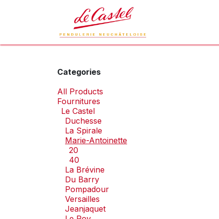
Skip to Content
Le Castel
L
Categories
All Products
Fournitures
Le Castel
Duchesse
La Spirale
Marie-Antoinette
20
40
La Brévine
Du Barry
Pompadour
Versailles
Jeanjaquet
Le Roy