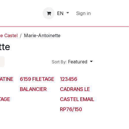
Contactez-nous
Sign in
EN
e Castel
Marie-Antoinette
tte
Featured
Sort By:
ATINE
6159 FILETAGE
123456
BALANCIER
CADRANS LE
AGE
CASTEL EMAIL
RP76/150