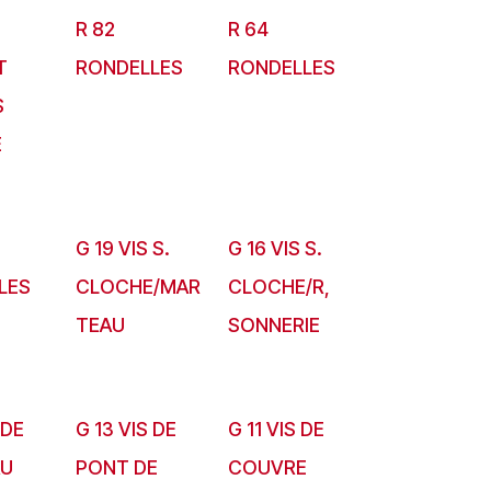
R 82
R 64
T
RONDELLES
RONDELLES
S
E
G 19 VIS S.
G 16 VIS S.
LES
CLOCHE/MAR
CLOCHE/R,
TEAU
SONNERIE
 DE
G 13 VIS DE
G 11 VIS DE
AU
PONT DE
COUVRE