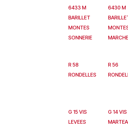
6433 M
6430 M
BARILLET
BARILLE
MONTES
MONTE
SONNERIE
MARCH
R 58
R 56
RONDELLES
RONDEL
G 15 VIS
G 14 VIS
LEVEES
MARTE