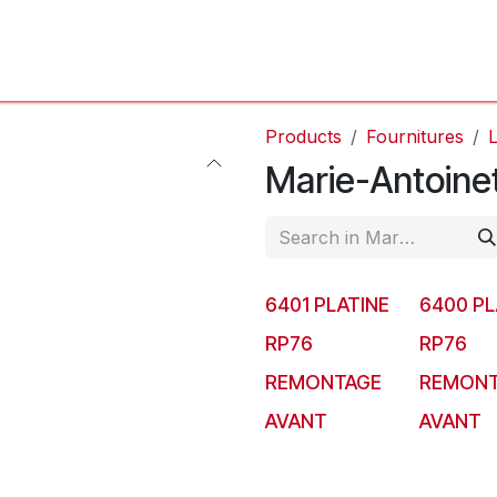
'Atelier
L'Horloger
Services & Réparations
Boutique
Products
Fournitures
L
Marie-Antoine
6401 PLATINE
6400 PL
RP76
RP76
REMONTAGE
REMONT
AVANT
AVANT