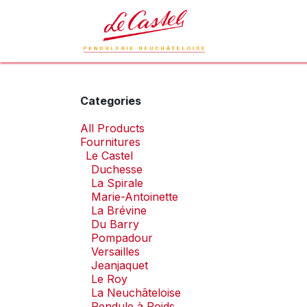
Skip to Content
Le Castel
L
Categories
All Products
Fournitures
Le Castel
Duchesse
La Spirale
Marie-Antoinette
La Brévine
Du Barry
Pompadour
Versailles
Jeanjaquet
Le Roy
La Neuchâteloise
Pendule à Poids