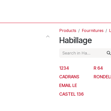
'Atelier
L'Horloger
Services & Réparations
Boutique
Products
Fournitures
L
Habillage
1234
R 64
CADRANS
RONDEL
EMAIL LE
CASTEL 136