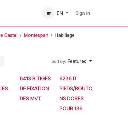
Contactez-nous
Sign in
EN
e Castel
Montespan
Habillage
Featured
Sort By:
6413 B TIGES
6236 D
LES
DE FIXATION
PIEDS/BOUTO
DES MVT
NS DORES
POUR 136