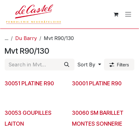
Skip to Content
...
Du Barry
Mvt R90/130
Mvt R90/130
Sort By
Filters
30051 PLATINE R90
30001 PLATINE R90
30053 GOUPILLES
30060 SM BARILLET
LAITON
MONTES SONNERIE