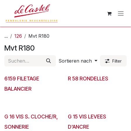
Zum Inhalt springen
...
126
Mvt R180
Mvt R180
Sortieren nach
Filter
6159 FILETAGE
R 58 RONDELLES
BALANCIER
G 16 VIS S. CLOCHE/R,
G 15 VIS LEVEES
SONNERIE
D'ANCRE