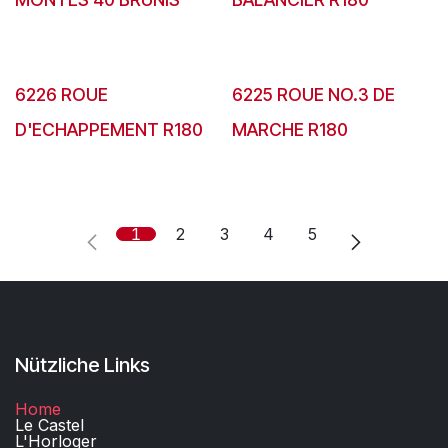
6226 ROUE
6225 ROUE NO.3 DE
D'ECHAPPEMENT R180
MARCHE R180
1
2
3
4
5
Nützliche Links
Home
Le Castel
L'Horloger