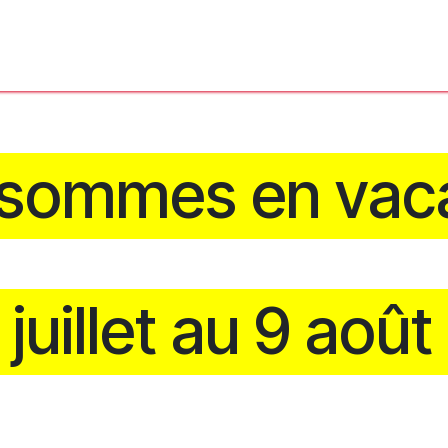
'Atelier
L'Horloger
Services & Réparations
Boutique
 sommes en vac
 juillet au 9 aoû