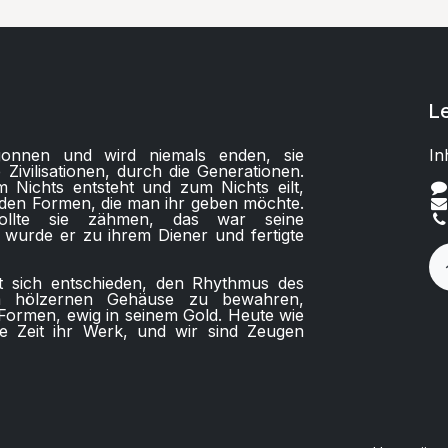
L
gonnen und wird niemals enden, sie
In
Zivilisationen, durch die Generationen.
 Nichts entsteht und zum Nichts eilt,
in den Formen, die man ihr geben möchte.
llte sie zähmen, das war seine
 wurde er zu ihrem Diener und fertigte
t sich entschieden, den Rhythmus des
m hölzernen Gehäuse zu bewahren,
 Formen, ewig in seinem Gold. Heute wie
ie Zeit ihr Werk, und wir sind Zeugen