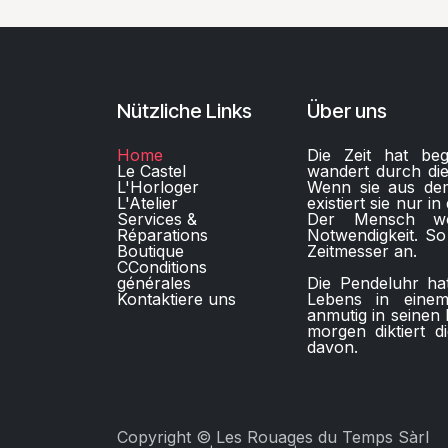
Nützliche Links
Über uns
Home
Die Zeit hat be
Le Castel
wandert durch die 
L'Horloger
Wenn sie aus dem
L'Atelier
existiert sie nur 
Services &
Der Mensch wo
Réparations
Notwendigkeit. So
Boutique
Zeitmesser an.
C
Conditions
générales
Die Pendeluhr ha
Kontaktiere uns​
Lebens in eine
anmutig in seinen
morgen diktiert d
davon.
Copyright © Les Rouages du Temps Sàrl