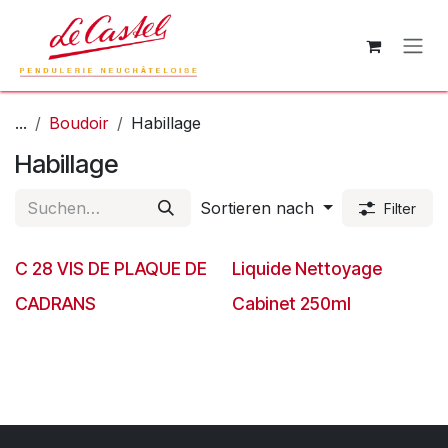
Zum Inhalt springen
...
Boudoir
Habillage
Habillage
Sortieren nach
Filter
C 28 VIS DE PLAQUE DE
Liquide Nettoyage
CADRANS
Cabinet 250ml