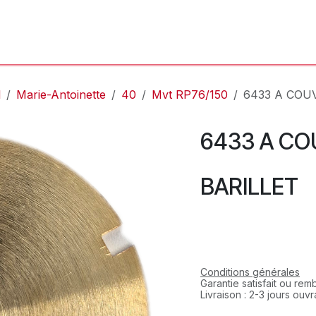
'Atelier
L'Horloger
Services & Réparations
Boutique
l
Marie-Antoinette
40
Mvt RP76/150
6433 A COU
6433 A CO
BARILLET
Conditions générales
Garantie satisfait ou re
Livraison : 2-3 jours ouv