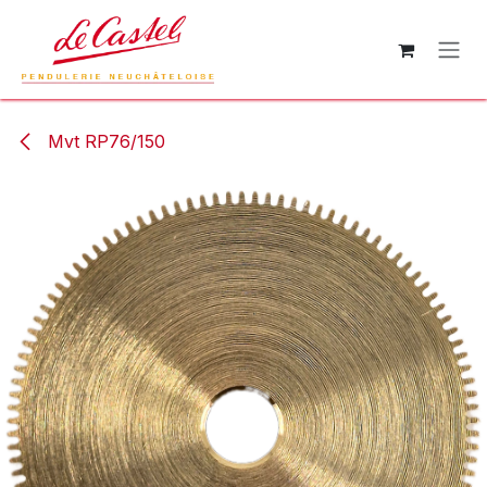
Se rendre au contenu
Mvt RP76/150