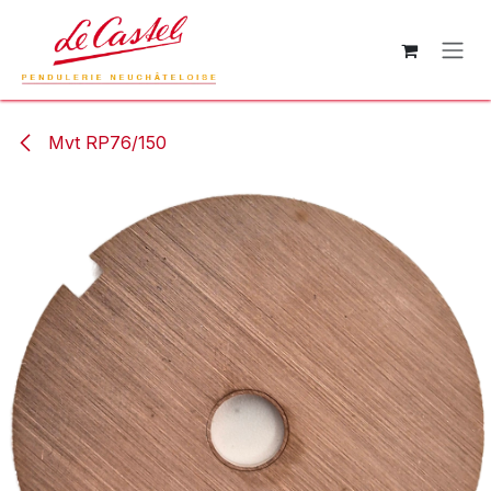
Se rendre au contenu
Mvt RP76/150