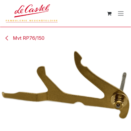
Se rendre au contenu
Mvt RP76/150