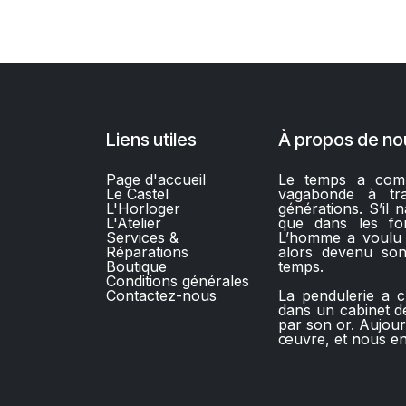
Liens utiles
À propos de no
Page d'accueil
Le temps a comm
Le Castel
vagabonde à trav
L'Horloger
générations. S’il n
L'Atelier
que dans les fo
Services &
L’homme a voulu l’
Réparations
alors devenu son
Boutique
temps.
C
onditions générales
Contactez-nous​
La pendulerie a c
dans un cabinet de
par son or. Aujou
œuvre, et nous en