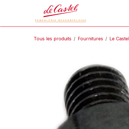
Se rendre au contenu
Le Castel
L
Tous les produits
Fournitures
Le Caste