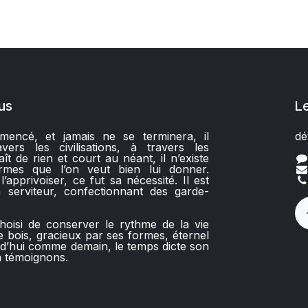
us
L
encé, et jamais ne se terminera, il
dé
ers les civilisations, à travers les
aît de rien et court au néant, il n’existe
rmes que l’on veut bien lui donner.
apprivoiser, ce fut sa nécessité. Il est
 serviteur, confectionnant des garde-
hoisi de conserver le rythme de la vie
 bois, gracieux par ses formes, éternel
rd’hui comme demain, le temps dicte son
 témoignons.