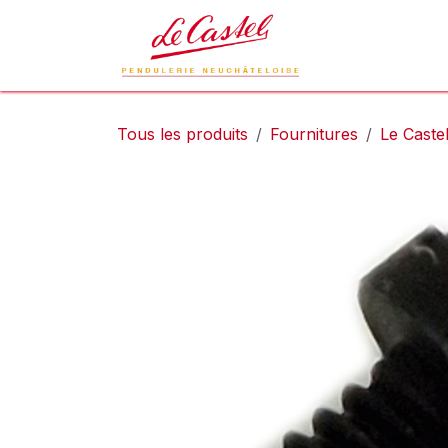
Se rendre au contenu
Le Castel
L
Tous les produits
Fournitures
Le Caste