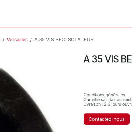
'Atelier
L'Horloger
Services & Réparations
Boutique
l
Versailles
A 35 VIS BEC ISOLATEUR
A 35 VIS B
Conditions générales
Garantie satisfait ou re
Livraison : 2-3 jours ouv
Contactez-nous