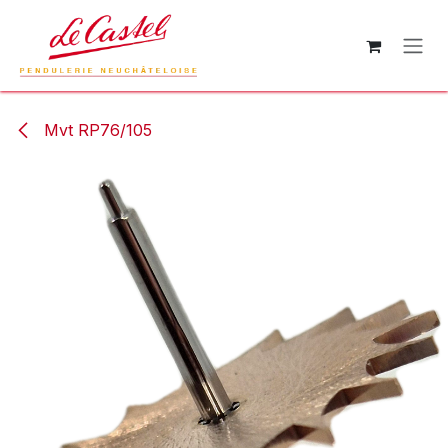
Se rendre au contenu
Mvt RP76/105