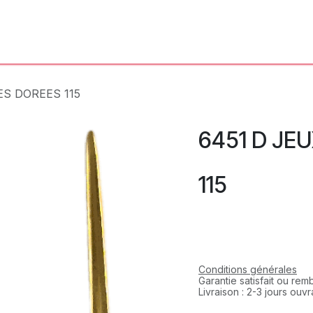
'Atelier
L'Horloger
Services & Réparations
Boutique
ES DOREES 115
6451 D JE
115
Conditions générales
Garantie satisfait ou re
Livraison : 2-3 jours ouv