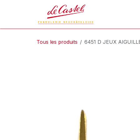
Se rendre au contenu
Le Castel
L
Tous les produits
6451 D JEUX AIGUILL