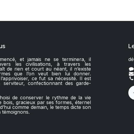
us
L
encé, et jamais ne se terminera, il
dé
ers les civilisations, à travers les
aît de rien et court au néant, il n’existe
rmes que l’on veut bien lui donner.
apprivoiser, ce fut sa nécessité. Il est
 serviteur, confectionnant des garde-
hoisi de conserver le rythme de la vie
 bois, gracieux par ses formes, éternel
rd’hui comme demain, le temps dicte son
 témoignons.