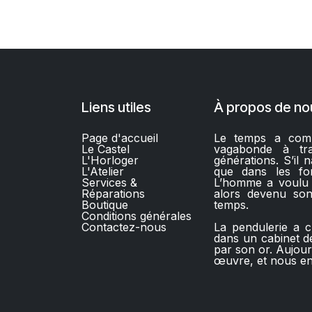
Liens utiles
À propos de no
Page d'accueil
Le temps a comm
Le Castel
vagabonde à trav
L'Horloger
générations. S’il n
L'Atelier
que dans les fo
Services &
L’homme a voulu l’
Réparations
alors devenu son
Boutique
temps.
C
onditions générales
Contactez-nous​
La pendulerie a c
dans un cabinet de
par son or. Aujou
œuvre, et nous en