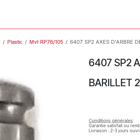
'Atelier
L'Horloger
Services & Réparations
Boutique
l
Plastic
Mvt RP76/105
6407 SP2 AXES D'ARBRE D
6407 SP2 
BARILLET 
Conditions générales
Garantie satisfait ou re
Livraison : 2-3 jours ouv