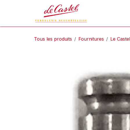
Se rendre au contenu
Le Castel
L
Tous les produits
Fournitures
Le Caste