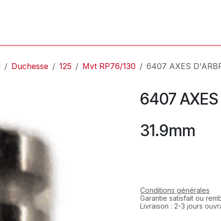
'Atelier
L'Horloger
Services & Réparations
Boutique
l
Duchesse
125
Mvt RP76/130
6407 AXES D'ARBR
6407 AXES
31.9mm
Conditions générales
Garantie satisfait ou re
Livraison : 2-3 jours ouv