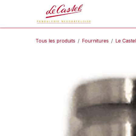
Se rendre au contenu
Le Castel
L
Tous les produits
Fournitures
Le Caste