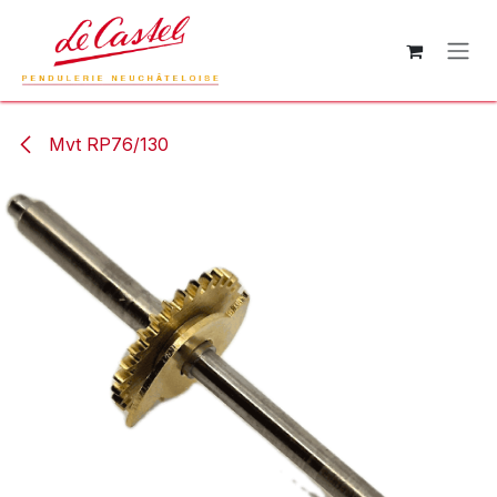
Se rendre au contenu
Mvt RP76/130