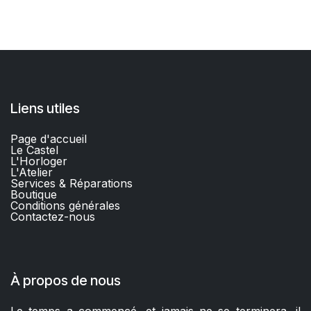
Liens utiles
Page d'accueil
Le Castel
L'Horloger
L'Atelier
Services & Réparations
Boutique
C
onditions générales
Contactez-nous​
À propos de nous
Le temps a commencé, et jamais ne se terminera, il