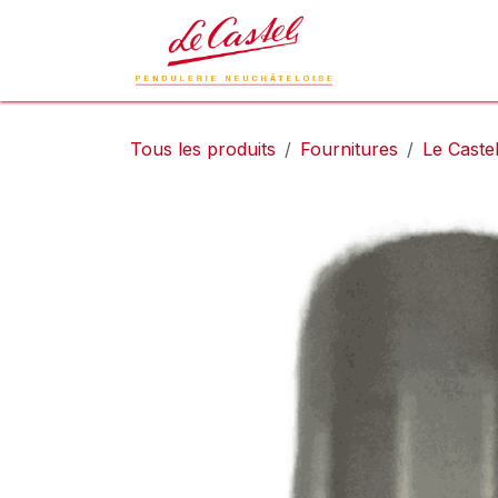
Se rendre au contenu
Le Castel
L
Tous les produits
Fournitures
Le Caste