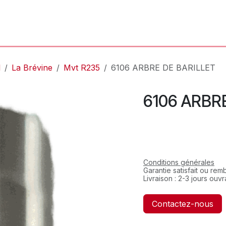
'Atelier
L'Horloger
Services & Réparations
Boutique
l
La Brévine
Mvt R235
6106 ARBRE DE BARILLET
6106 ARBR
Conditions générales
Garantie satisfait ou re
Livraison : 2-3 jours ouv
Contactez-nous