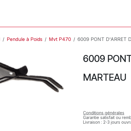
'Atelier
L'Horloger
Services & Réparations
Boutique
l
Pendule à Poids
Mvt P470
6009 PONT D'ARRET 
6009 PONT
MARTEAU
Conditions générales
Garantie satisfait ou re
Livraison : 2-3 jours ouv