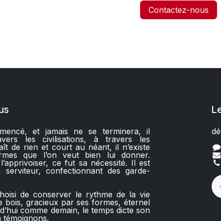
Contactez-nous
us
L
encé, et jamais ne se terminera, il
dé
ers les civilisations, à travers les
aît de rien et court au néant, il n’existe
rmes que l’on veut bien lui donner.
apprivoiser, ce fut sa nécessité. Il est
 serviteur, confectionnant des garde-
hoisi de conserver le rythme de la vie
 bois, gracieux par ses formes, éternel
rd’hui comme demain, le temps dicte son
 témoignons.