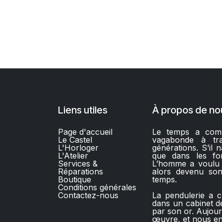
Liens utiles
À propos de no
Page d'accueil
Le temps a comm
Le Castel
vagabonde à trav
L'Horloger
générations. S’il n
L'Atelier
que dans les fo
Services &
L’homme a voulu l’
Réparations
alors devenu son
Boutique
temps.
C
onditions générales
Contactez-nous​
La pendulerie a c
dans un cabinet de
par son or. Aujou
œuvre, et nous en