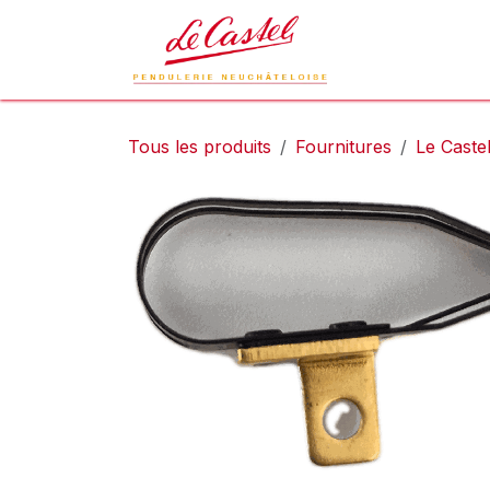
Se rendre au contenu
Le Castel
L
Tous les produits
Fournitures
Le Caste