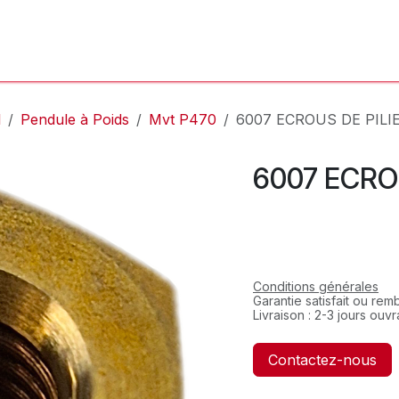
'Atelier
L'Horloger
Services & Réparations
Boutique
l
Pendule à Poids
Mvt P470
6007 ECROUS DE PILI
6007 ECRO
Conditions générales
Garantie satisfait ou re
Livraison : 2-3 jours ouv
Contactez-nous