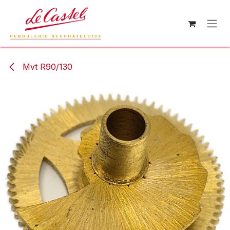
Se rendre au contenu
Mvt R90/130