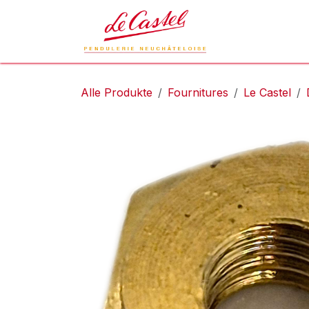
Zum Inhalt springen
Le Castel
L
Alle Produkte
Fournitures
Le Castel