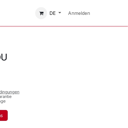
Kontaktieren Sie uns
Anmelden
DE
OU
edingungen
rantie
age
ns