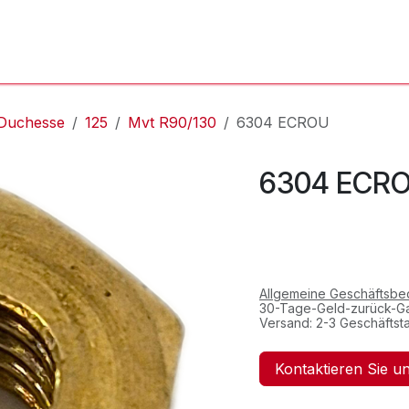
'Atelier
L'Horloger
Services & Réparations
Boutique
Duchesse
125
Mvt R90/130
6304 ECROU
6304 ECR
Allgemeine Geschäftsb
30-Tage-Geld-zurück-Ga
Versand: 2-3 Geschäftst
Kontaktieren Sie u