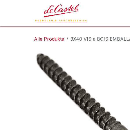
Zum Inhalt springen
Le Castel
L
Alle Produkte
3X40 VIS à BOIS EMBAL