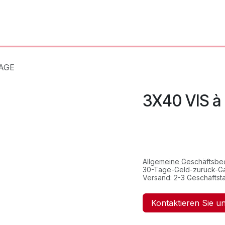
'Atelier
L'Horloger
Services & Réparations
Boutique
LAGE
3X40 VIS 
Allgemeine Geschäftsb
30-Tage-Geld-zurück-Ga
Versand: 2-3 Geschäftst
Kontaktieren Sie u