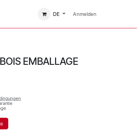
Kontaktieren Sie uns
Anmelden
DE
à BOIS EMBALLAGE
edingungen
rantie
age
ns