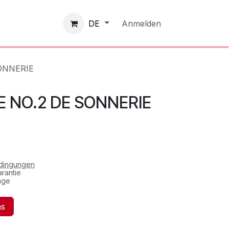
Kontaktieren Sie uns
Anmelden
DE
ONNERIE
E NO.2 DE SONNERIE
edingungen
rantie
age
ns