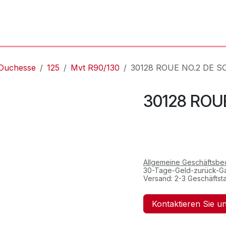
'Atelier
L'Horloger
Services & Réparations
Boutique
Duchesse
125
Mvt R90/130
30128 ROUE NO.2 DE S
30128 ROU
Allgemeine Geschäftsb
30-Tage-Geld-zurück-Ga
Versand: 2-3 Geschäftst
Kontaktieren Sie u