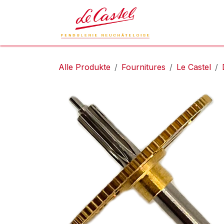
Zum Inhalt springen
Le Castel
L
Alle Produkte
Fournitures
Le Castel