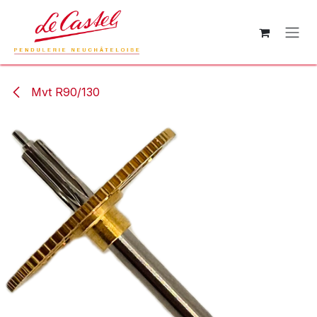
Zum Inhalt springen
Mvt R90/130