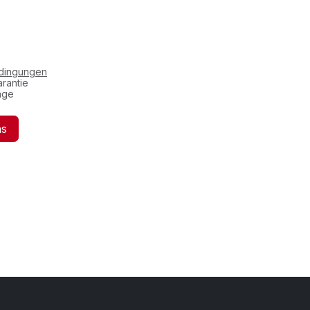
edingungen
rantie
age
ns