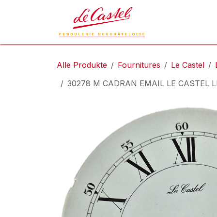
Zum Inhalt springen
Le Castel
L
Alle Produkte
Fournitures
Le Castel
30278 M CADRAN EMAIL LE CASTEL L