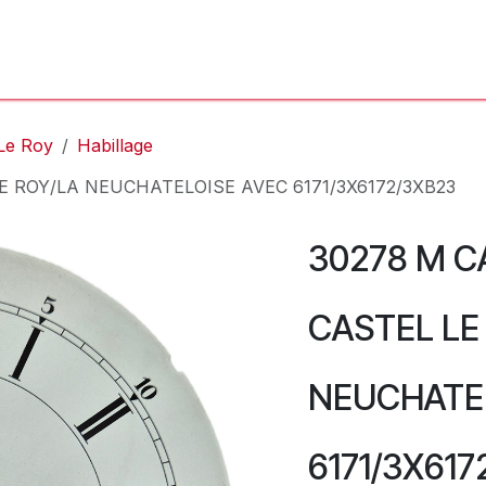
'Atelier
L'Horloger
Services & Réparations
Boutique
Le Roy
Habillage
E ROY/LA NEUCHATELOISE AVEC 6171/3X6172/3XB23
30278 M C
CASTEL LE
NEUCHATE
6171/3X617