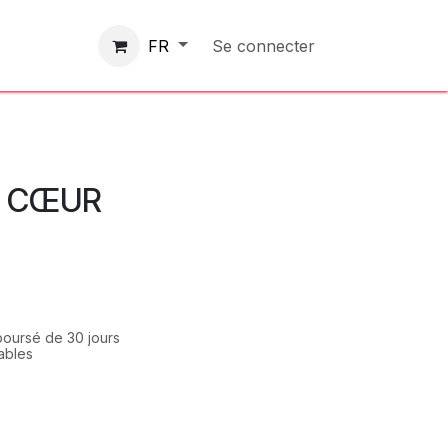
Contactez-nous
Se connecter
FR
DE CŒUR
mboursé de 30 jours
rables