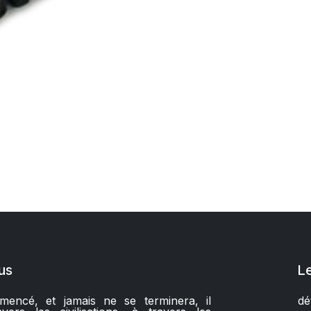
us
L
encé, et jamais ne se terminera, il
dé