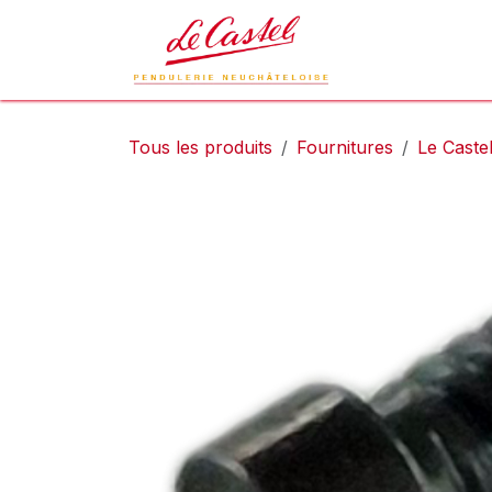
Se rendre au contenu
Le Castel
L
Tous les produits
Fournitures
Le Caste