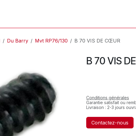
'Atelier
L'Horloger
Services & Réparations
Boutique
l
Du Barry
Mvt RP76/130
B 70 VIS DE CŒUR
B 70 VIS 
Conditions générales
Garantie satisfait ou re
Livraison : 2-3 jours ouv
Contactez-nous