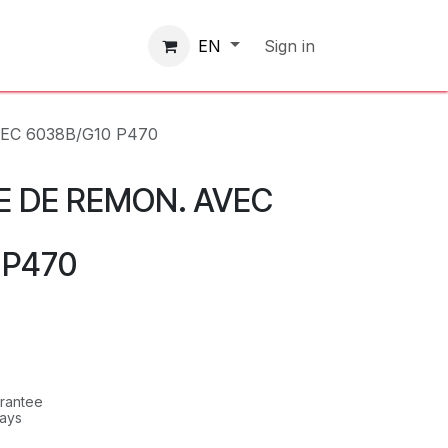
Contactez-nous
Sign in
EN
EC 6038B/G10 P470
E DE REMON. AVEC
 P470
rantee
Days