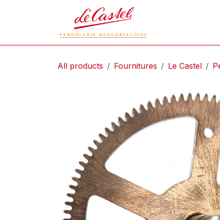
Skip to Content
Le Castel
L
All products
Fournitures
Le Castel
P