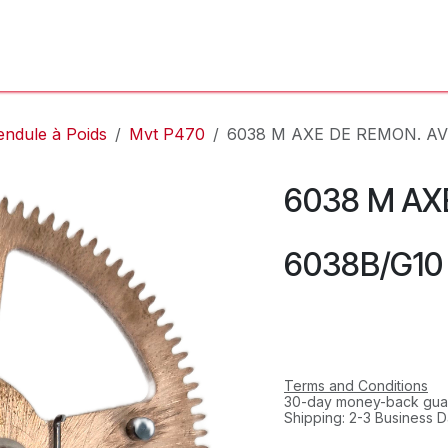
'Atelier
L'Horloger
Services & Réparations
Boutique
endule à Poids
Mvt P470
6038 M AXE DE REMON. AV
6038 M AX
6038B/G10
Terms and Conditions
30-day money-back gua
Shipping: 2-3 Business 